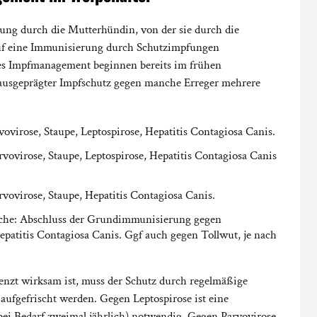
ng durch die Mutterhündin, von der sie durch die
auf eine Immunisierung durch Schutzimpfungen
es Impfmanagement beginnen bereits im frühen
ll ausgeprägter Impfschutz gegen manche Erreger mehrere
virose, Staupe, Leptospirose, Hepatitis Contagiosa Canis.
ovirose, Staupe, Leptospirose, Hepatitis Contagiosa Canis
vovirose, Staupe, Hepatitis Contagiosa Canis.
che: Abschluss der Grundimmunisierung gegen
Hepatitis Contagiosa Canis. Ggf auch gegen Tollwut, je nach
zt wirksam ist, muss der Schutz durch regelmäßige
fgefrischt werden. Gegen Leptospirose ist eine
bei Bedarf zweimal jährlich) notwendig. Gegen Parvovirose,