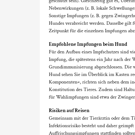
geschützt sein). Gleichzeitig gilt es, Übe
Nebenwirkungen (z. B. lokale Schwellungen 
Sonstige Impfungen (z. B. gegen Zwingerhu
Hundes verabreicht werden. Dasselbe gilt 
Zeitpunkt für die einzelnen Impfungen abz
Empfohlene Impfungen beim Hund
Für den Aufbau eines Impfschutzes sind vi
Impfung, die spätestens ein Jahr nach der W
Grundimmunisierung abgeschlossen. Die 
Hund sehen Sie im Überblick im Kasten r
Komponenten«, richten sich neben dem ind
Konstitution des Tieres. Zudem sind Halt
für Wahlimpfungen sind etwa der Zwinger
Risiken auf Reisen
Gemeinsam mit der Tierärztin oder dem Tie
Infektionsrisiko besteht und daher geimpf
Auffrischungsimpfungen stattfinden sollten.