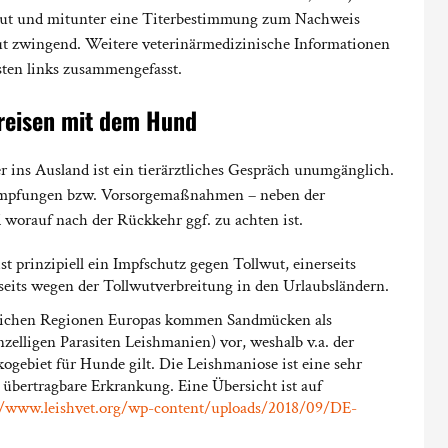
lwut und mitunter eine Titerbestimmung zum Nachweis
ut zwingend. Weitere veterinärmedizinische Informationen
ten links zusammengefasst.
eisen mit dem Hund
 ins Ausland ist ein tierärztliches Gespräch unumgänglich.
 Impfungen bzw. Vorsorgemaßnahmen – neben der
 worauf nach der Rückkehr ggf. zu achten ist.
t prinzipiell ein Impfschutz gegen Tollwut, einerseits
seits wegen der Tollwutverbreitung in den Urlaubsländern.
dlichen Regionen Europas kommen Sandmücken als
nzelligen Parasiten Leishmanien) vor, weshalb v.a. der
ogebiet für Hunde gilt. Die Leishmaniose ist eine sehr
übertragbare Erkrankung. Eine Übersicht ist auf
//www.leishvet.org/wp-content/uploads/2018/09/DE-