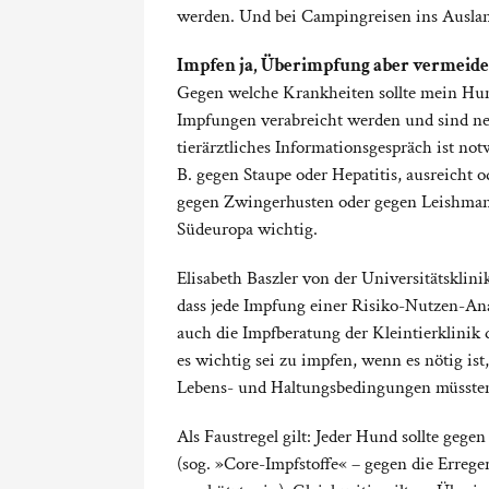
werden. Und bei Campingreisen ins Auslan
Impfen ja, Überimpfung aber vermeid
Gegen welche Krankheiten sollte mein Hund
Impfungen verabreicht werden und sind ne
tierärztliches Informationsgespräch ist n
B. gegen Staupe oder Hepatitis, ausreicht 
gegen Zwingerhusten oder gegen Leishmaniose
Südeuropa wichtig.
Elisabeth Baszler von der Universitätsklin
dass jede Impfung einer Risiko-Nutzen-Ana
auch die Impfberatung der Kleintierklinik
es wichtig sei zu impfen, wenn es nötig is
Lebens- und Haltungsbedingungen müssten
Als Faustregel gilt: Jeder Hund sollte geg
(sog. »Core-Impfstoffe« – gegen die Errege