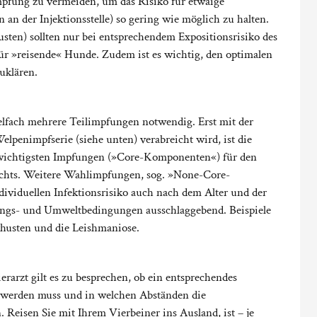
rimpfung zu vermeiden, um das Risiko für etwaige
an der Injektionsstelle) so gering wie möglich zu halten.
sten) sollten nur bei entsprechendem Expositionsrisiko des
für »reisende« Hunde. Zudem ist es wichtig, den optimalen
uklären.
elfach mehrere Teilimpfungen notwendig. Erst mit der
elpenimpfserie (siehe unten) verabreicht wird, ist die
wichtigsten Impfungen (»Core-Komponenten«) für den
echts. Weitere Wahlimpfungen, sog. »None-Core-
ividuellen Infektionsrisiko auch nach dem Alter und der
ungs- und Umweltbedingungen ausschlaggebend. Beispiele
husten und die Leishmaniose.
rarzt gilt es zu besprechen, ob ein entsprechendes
t werden muss und in welchen Abständen die
 Reisen Sie mit Ihrem Vierbeiner ins Ausland, ist – je