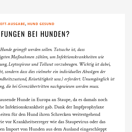
,
EFT-AUSGABE
HUND GESUND
PFUNGEN BEI HUNDEN?
 Hunde geimpft werden sollen. Tatsache ist, dass
igsten Maßnahmen zählen, um Infektionskrankheiten wie
ung, Leptospirose und Tollwut vorzubeugen. Wichtig ist dabei,
t, sondern dass dies vielmehr ein individuelles Abwägen der
dheitszustand, Reisetätigkeit usw.) erfordert. Unumgänglich ist
ung, die bei Grenzübertritten nachgewiesen werden muss.
tausende Hunde in Europa an Staupe, da es damals noch
he Infektionskrankheit gab. Dank der Impfprophylaxe
heiten für den Hund ihren Schrecken weitestgehend
wie vor Krankheitserreger wie das Staupevirus oder das
den Import von Hunden aus dem Ausland eingeschleppt