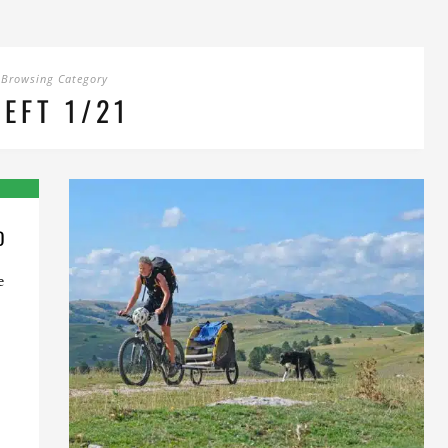
Browsing Category
EFT 1/21
D
e