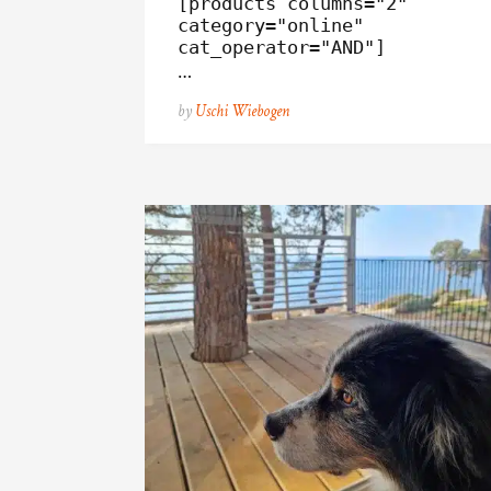
[products columns="2" 
category="online" 
cat_operator="AND"]
…
by
Uschi Wiebogen