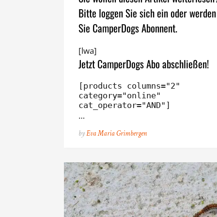
Bitte loggen Sie sich ein oder werden
Sie CamperDogs Abonnent.
[lwa]
Jetzt CamperDogs Abo abschließen!
[products columns="2" 
category="online" 
cat_operator="AND"]
…
by
Eva Maria Grimbergen