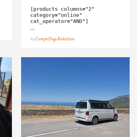
[products columns="2" 
category="online" 
cat_operator="AND"]
…
by
CamperDogs-Redaktion