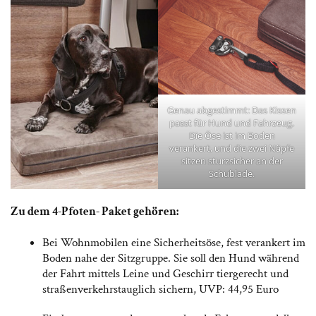
Genau abgestimmt: Das Kissen
passt für Hund und Fahrzeug.
Die Öse ist im Boden
verankert, und die zwei Näpfe
sitzen sturzsicher an der
Schublade.
Zu dem 4-Pfoten- Paket gehören:
Bei Wohnmobilen eine Sicherheitsöse, fest verankert im
Boden nahe der Sitzgruppe. Sie soll den Hund während
der Fahrt mittels Leine und Geschirr tiergerecht und
straßenverkehrstauglich sichern, UVP: 44,95 Euro