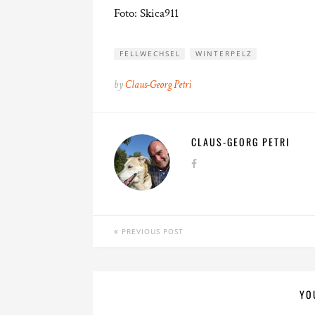
Foto: Skica911
FELLWECHSEL
WINTERPELZ
by
Claus-Georg Petri
CLAUS-GEORG PETRI
PREVIOUS POST
YO