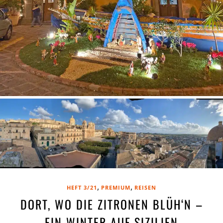
,
,
HEFT 3/21
PREMIUM
REISEN
DORT, WO DIE ZITRONEN BLÜH‘N –
EIN WINTER AUF SIZILIEN