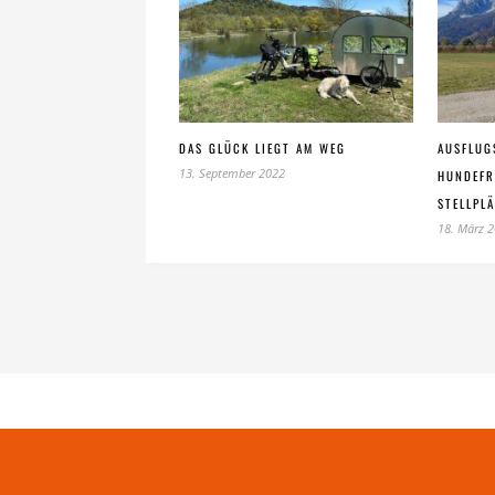
DAS GLÜCK LIEGT AM WEG
AUSFLUG
13. September 2022
HUNDEFR
STELLPL
18. März 