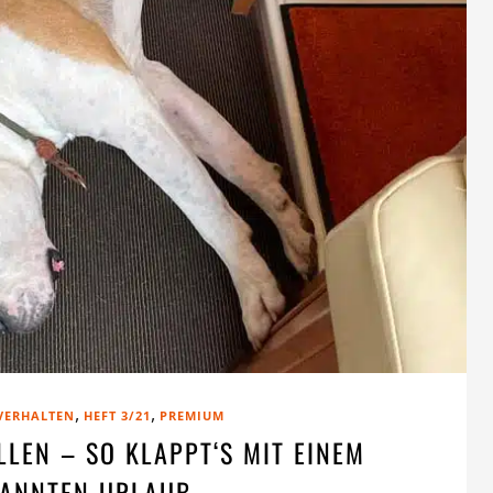
,
,
 VERHALTEN
HEFT 3/21
PREMIUM
LEN – SO KLAPPT‘S MIT EINEM
PANNTEN URLAUB