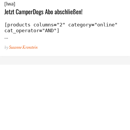
[lwa]
Jetzt CamperDogs Abo abschließen!
[products columns="2" category="online" 
cat_operator="AND"]
…
by
Susanne Kronstein