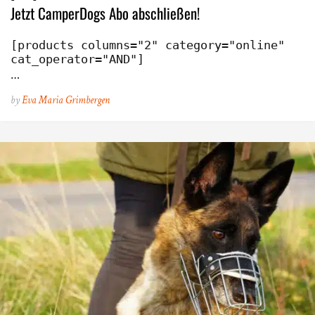
Jetzt CamperDogs Abo abschließen!
[products columns="2" category="online" 
cat_operator="AND"]
…
by
Eva Maria Grimbergen