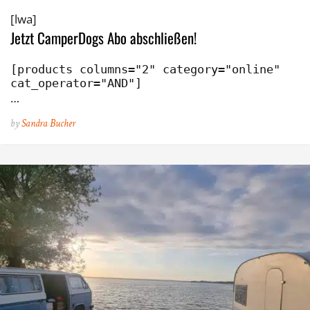
[lwa]
Jetzt CamperDogs Abo abschließen!
[products columns="2" category="online" 
cat_operator="AND"]
…
by
Sandra Bucher