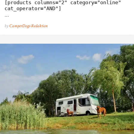
[products columns="2" category="online" 
cat_operator="AND"]
…
by
CamperDogs-Redaktion