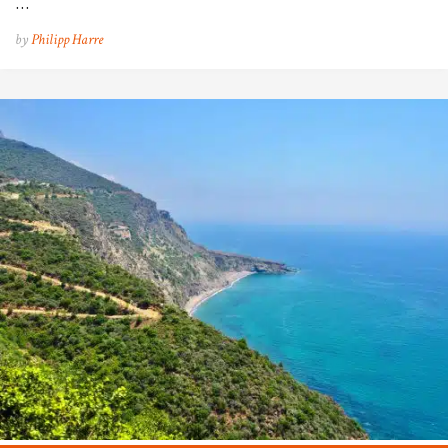
…
by
Philipp Harre