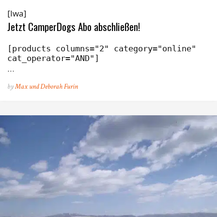
[lwa]
Jetzt CamperDogs Abo abschließen!
[products columns="2" category="online" 
cat_operator="AND"]
…
by
Max und Deborah Furin