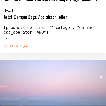
[lwa]
Jetzt CamperDogs Abo abschließen!
[products columns="2" category="online" 
cat_operator="AND"]
…
by
Uschi Wiebogen